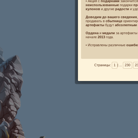
• Акция с
подарками
закончится
неиспользованные
подарки
пр
кулонов
и другие
радости
и уд
Доводим до вашего сведения
продавать в
сбытнице
ориентир
артефакты
будут
абсолютным 
Ордена
и
медали
за артефакты
начале
2013
года.
• Исправлены различные
ошибк
Страницы:
1
| ...
230
2