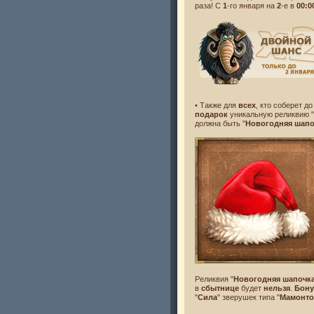
раза! С
1
-го января на
2
-е в
00:0
• Также для
всех
, кто соберет д
подарок
уникальную реликвию "
должна быть "
Новогодняя шапо
Реликвия "
Новогодняя шапочка
в
сбытнице
будет
нельзя
.
Бону
"
Сила
" зверушек типа "
Мамонт