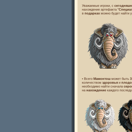
Уважаемые игроки, с
сегодняшн
нахождение артефакта "
Специа
в
подарках
можно будет найти 
• Всего
Мамонтош
может быть
3
количеством
здоровья
и
плодо
необходимо найти сначала
серо
на
нахождение
каждого послед