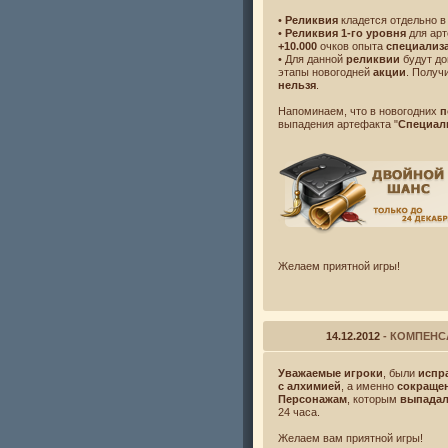
•
Реликвия
кладется отдельно в
•
Реликвия 1-го уровня
для арт
+10.000
очков опыта
специализ
• Для данной
реликвии
будут д
этапы новогодней
акции
. Получ
нельзя
.
Напоминаем, что в новогодних
п
выпадения артефакта "
Специал
Желаем приятной игры!
14.12.2012
- КОМПЕНС
Уважаемые игроки
, были
испр
с алхимией
, а именно
сокраще
Персонажам
, которым
выпада
24 часа.
Желаем вам приятной игры!