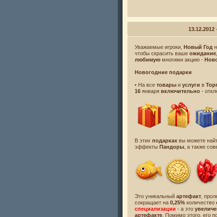
13.12.2012
Уважаемые игроки,
Новый Год
н
чтобы скрасить ваше
ожидание
любимую
многими акцию -
Нов
Новогодние подарки
• На все
товары
и
услуги
в
Тор
16
января
включительно
- отк
В этих
подарках
вы можете най
эффекты
Пандоры
, а также с
Это уникальный
артефакт
, про
сокращает на
0,25%
количество
специализации
- а это
увеличе
артефакте
. Помимо этого, его 