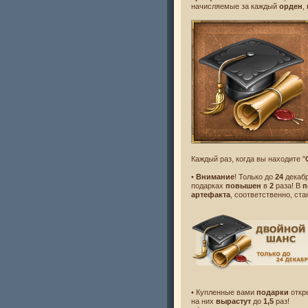
начисляемые за каждый
орден
,
Каждый раз, когда вы находите "
•
Внимание
! Только до
24
декаб
подарках
повышен
в
2
раза! В
п
артефакта
, соответственно, ста
• Купленные вами
подарки
откр
на них
вырастут
до
1,5
раз!