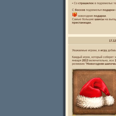
• Со
страшилок
в подземелье т
С
боссов
подземелья
подарки
новогодние
подарки
.
Самые большие
шансы
на выпа
пристанищах
.
17.12
Уважаемые игроки, в
игру
добавл
Каждый игрок, который соберет 
января
2013
включительно, все
реликвию "
Новогодняя шапочка