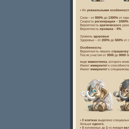
• Их
уникальными особеннос
Сила – от
800%
до
1300%
от пар
Скорость
регенерации
–
1000%
Вероятность
критического
урон
Вероятность
промаха
–
0%
.
Уровень
здоровья
:
Здоровье – от
200%
до
500%
от 
Особенность
:
Вероятность лишить
страшилку
После участия от
3000
до
9000
б
виде
мамонтенка
, которого мож
Имеет
иммунитет
к способност
Имеет
иммунитет
к специализац
• В
клетках
выделено специальн
больше
одного
.
• В купленных до
1
-го января
вк