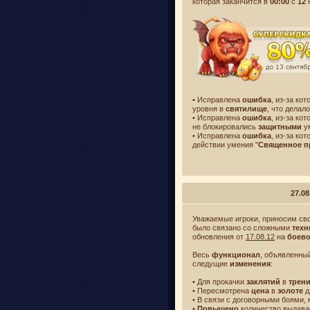
которая заканчится в
00:00
с
12
• Исправлена
ошибка
, из-за ко
уровня в
святилище
, что дела
• Исправлена
ошибка
, из-за ко
не блокировались
защитными
у
• Исправлена
ошибка
, из-за ко
действии умения "
Священное п
27.08
Уважаемые игроки, приносим сво
было связано со сложными
тех
обновления от
17.08.12
на
боево
Весь
функционал
, объявленны
следущие
изменения
:
• Для прокачки
заклятий
в
трен
• Пересмотрена
цена
в
золоте
д
• В связи с договорными боями,
•
Повышено
количество выдав