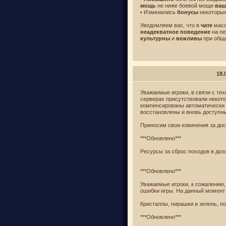
мощь
не ниже боевой мощи
ваш
• Изменились
бонусы
некоторы
Уведомляем вас, что в
чате
масс
неадекватное поведение
на пе
культурны
и
вежливы
при обще
18.
Уважаемые игроки, в связи с тех
серверах присутствовали некото
компенсированы автоматически в
восстановлены и вновь доступн
Приносим свои извинения за до
***Обновлено***
Ресурсы за сброс походов в доз
***Обновлено***
Уважаемые игроки, к сожалению,
ошибки игры. На данный момент 
Кристаллы, пирашки и зелень, по
***Обновлено***