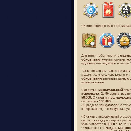
• В игру введено
10
новых
меда
Для того, чтобы получить
орден
обновления
уже выполнены
ус
орденов
или
медалей
локации "
Также обращаем ваше
внимани
медали золотого, кристального 
обновлению
изменить данную 
внимательны
!
• Увеличен
максимальный
лим
персонажа
. До
50
уровня все п
50.000
. С каждым
последующи
составляет
100.000
.
• В разделе "
Инкубатор
", а так
отображается, что
летун
заснул.
• В связи с
информацией о скоро
сделать
скидку
на характерист
заканчивается в
00:00
с
12
на
13
• Объявляется "
Неделя Мантик