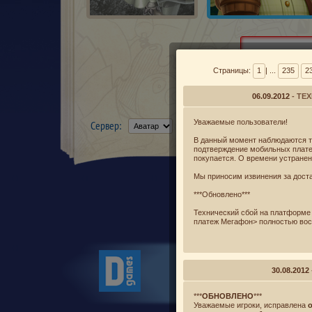
Страницы:
1
| ...
235
2
06.09.2012
- ТЕ
Уважаемые пользователи!
Сервер:
В данный момент наблюдаются т
подтверждение мобильных платеж
покупается. О времени устране
Мы приносим извинения за дост
***Обновлено***
Технический сбой на платформе
платеж Мегафон> полностью вос
Новости
Лицензионное согл
Политика конфиденци
30.08.2012
© Desti
***
ОБНОВЛЕНО
***
Все 
Уважаемые игроки, исправлена