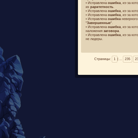
• Исправлена
ошибка
, из-за ко
их
раритетность
.
• Исправлена
ошибка
, из-за ко
• Исправлена
ошибка
, из-за ко
• Исправлена
ошибка
неверного
"
Завершенные
".
• Исправлена
ошибка
, из-за кот
наложения
заговора
.
• Исправлена
ошибка
, из-за ко
не лидеры.
Страницы:
1
| ...
235
2