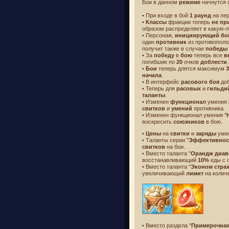
Бои в данном
режиме
начнутся 
• При входе в бой
1 раунд
на пе
•
Классы
фракции теперь
не пр
образом распределяет в какую-
• Персонаж,
инициирующий бо
один
противник
из противополо
получит также в случае
победы
• За
победу
в
бою
теперь все
в
погибшие по
20
очков
доблести
.
•
Бои
теперь длятся максимум
3
начала
.
• В интерфейс
расового боя
до
• Теперь для
расовых
и
гильди
таланты
.
• Изменен
функционал
умения
свитков
и
умений
противника.
• Изменен функционал умения "
воскресить
союзников
в бою.
•
Цены
на
свитки
и
заряды
умен
• Таланты серии "
Эффективнос
свитков
на бои.
• Вместо таланта "
Орандж диав
восстанавливающий
10%
еды с 
• Вместо таланта "
Эконом стра
увеличивающий
лимит
на колич
• Вместо раздела "
Примерочна