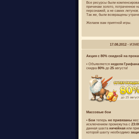
Все ресурсы были компенсирован
причинам золото, потраченное н
персонажей, а не самих летунов.
Так же, были возвращены утраче
Желаем вам приятной игры.
17.08.2012
- ИЗМ
Акция с 80% скидкой на прок
• Объявляется
неделя Грифана
скидка
80%
до
25
августа!
Массовые бои
•
Бои
теперь
не привязаны
жес
исключением промежутка с
23:0
данная шахта
ничейная
или при
которой шахту необходимо
защи