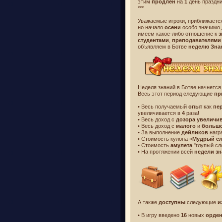
этим
продлен
на
1
день праздни
***
Уважаемые игроки, приближает
но начало
осени
особо значимо
имеем какое-либо отношение к
з
студентами
,
преподавателями
объявляем в Ботве
неделю Зна
Неделя знаний в Ботве начнется
Весь этот период следующие
пр
• Весь получаемый
опыт
как
пе
увеличивается в
4
раза!
• Весь доход с
дозора
увеличив
• Весь доход с
малого
и
больш
• За выполнение
дейликов
нагр
• Стоимость кулона «
Мудрый с
• Стоимость
амулета
"глупый сл
• На протяжении всей
недели з
А также
доступны
следующие
и
• В игру введено
16
новых
орде