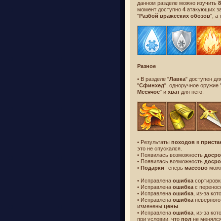
данном разделе можно изучить
8
момент доступно
4
атакующих за
"
Разбой вражеских обозов
", а
Разное
• В разделе "
Лавка
" доступен д
"
Сфинхед
", одноручное оружие 
Месячос
" и
хват
для него.
• Результаты
походов
в
приста
это не спускался.
• Появилась возможность
досро
• Появилась возможность
досро
•
Подарки
теперь
массово
можн
• Исправлена
ошибка
сортиров
• Исправлена
ошибка
с перенос
• Исправлена
ошибка
, из-за ко
• Исправлена
ошибка
неверного
изменены
цены
.
• Исправлена
ошибка
, из-за ко
при условии, что
пол
не менялся