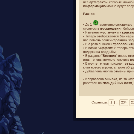
все
артефакты
, которые можно
информацию
можно будет полу
Разное
• До
1
временно
снижена
ст
стоимость
воскрешения
бойцов
• Изменен курс
зелени
к
криста
• Теперь отображаются
баннер
вас помочь вашей
фракции
заб
• В
2
раза снижены
требования
• В блоке "
Эффекты
" теперь о
подарки на
свадьбы
.
• В разделе "
Вестник
" вновь от
игры теперь можно отключить
по
• В
почту
теперь приходит
увед
клан нового игрока, а также об
у
• Добавлена кнопка
отмены
при 
• Исправлена
ошибка
, из-за ко
работали на
гильдийных боях
,
Страницы:
1
| ...
234
2