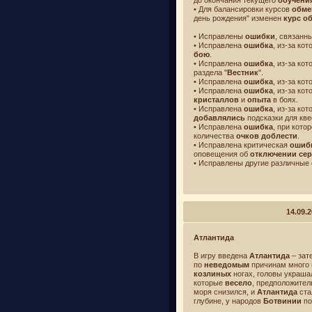
до окончания текущего
обучени
• Для балансировки курсов
обме
день рождения" изменен
курс о
• Исправлены
ошибки
, связанн
• Исправлена
ошибка
, из-за ко
бою
.
• Исправлена
ошибка
, из-за ко
раздела "
Вестник
".
• Исправлена
ошибка
, из-за ко
• Исправлена
ошибка
, из-за ко
кристаллов
и
опыта
в боях.
• Исправлена
ошибка
, из-за ко
добавлялись
подсказки для кв
• Исправлена
ошибка
, при кото
количества
очков доблести
.
• Исправлена критическая
ошиб
оповещения об
отключении се
• Исправлены другие различные
14.09.
Атлантида
В игру введена
Атлантида
– зат
по
неведомым
причинам много в
козлиных
ногах, головы украш
которые
весело
, предположител
моря снизился, и
Атлантида
ста
глубине, у народов
Ботвинии
по