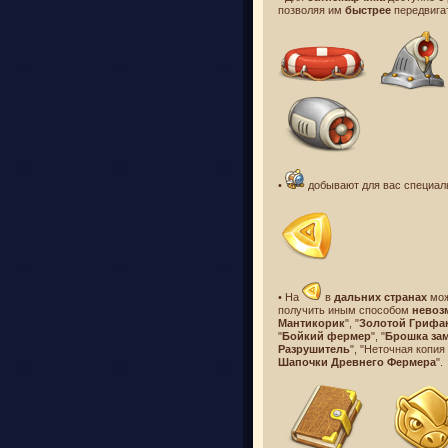
позволяя им
быстрее
передвига
•
добывают для вас специал
• На
в
дальних странах
мож
получить иным способом
невоз
Мантикорик
", "
Золотой Грифа
"
Бойкий фермер
", "
Брошка за
Разрушитель
", "Неточная копия
Шапочки Древнего Фермера
".