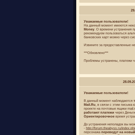
29
Уважаемые пользователи!
На данный момент имеются неко
Money
. О времени устранения 
рекомендуем пользоваться альт
банковских карт можно через с
Извините за предоставленные не
***Обновлено***
Проблемы устранены, платежи ч
28.09.2
Уважаемые пользователи!
В данный момент наблюдаются
т
Mail.Ru
, в связи с этим письма
проекте на почтовые ящики mail.ru,
работают платежи
через Деньги
Ориентировочное
время устра
До устранения неполадок вы мо
-
http://forum.theabyss.ru/index.
персонажа
переведут на новы