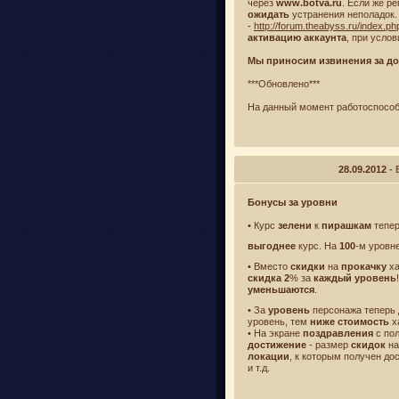
через
www.botva.ru
. Если же р
ожидать
устранения неполадок.
-
http://forum.theabyss.ru/index.
активацию аккаунта
, при усло
Мы приносим извинения за до
***Обновлено***
На данный момент работоспособ
28.09.2012
- 
Бонусы за уровни
• Курс
зелени
к
пирашкам
тепер
выгоднее
курс. На
100
-м уровн
• Вместо
скидки
на
прокачку
ха
скидка
2
% за
каждый
уровень
уменьшаются
.
• За
уровень
персонажа теперь
уровень, тем
ниже стоимость
х
• На экране
поздравления
с по
достижение
- размер
скидок
на
локации
, к которым получен до
и т.д.