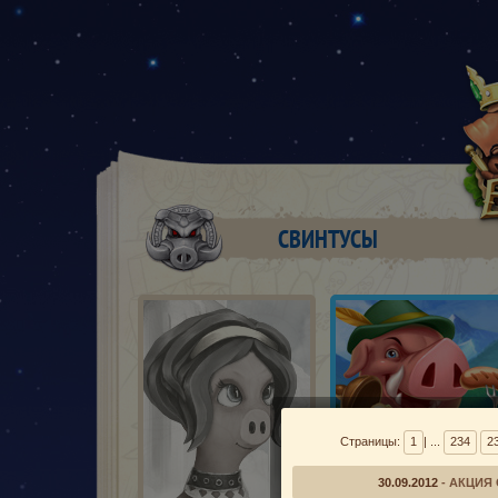
СВИНТУСЫ
Страницы:
1
| ...
234
2
30.09.2012
- АКЦИЯ