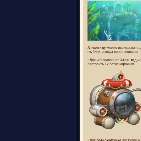
Атлантиду
можно исследовать 
глубину, и когда вновь всплывет
• Для исследования
Атлантиды
построить
12
батискафчиков.
• Для
батискафчика
доступно
6