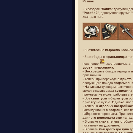
Разное
• В разделе "
Лавка
" доступен д
"
Рогобой
", одноручное оружие "
хват
для него.
• Значительно
выросло
количе
• За
победы
в
пристанищах
теп
получение
за страшилок, а 
уровня персонажа
.
•
Воскрешать
бойцов отряда в
п
пристанища.
• Теперь при переходе в
приста
следующего похода
подземель
• На
заказы
кузнецам частично 
может сделать заказ
кузнецу
на
прежнему не может работать с 
• Все
свинтусы
и
барантусы
ос
присягу
не нужно.
Однако,
посл
• Теперь в
игровых настройках
нахождении их в
бодалке
, без 
найденного персонажа. При вкл
данного персонажа уже напад
• В списке
клана
теперь отобра
поставлен на
удаление
.
• В панель
быстрого доступа
до