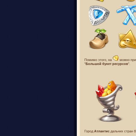
Помимо этого, на
можно при
"
Большой букет ресурсов
".
Город
Атлантис
дальних стран 