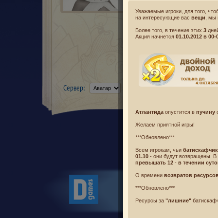
Уважаемые игроки, для того, чт
на интересующие вас
вещи
, мы
Более того, в течение этих
3
дне
Акция начнется
01.10.2012 в 00-
Сервер:
Атлантида
опустится в
пучину
Желаем приятной игры!
***Обновлено***
Всем игрокам, чьи
батискафчи
01.10
- они будут возвращены. В
превышать 12
-
в течении суто
О времени
возвратов ресурсо
Новости
Лицензионное согл
***Обновлено***
Политика конфиденци
Ресурсы за
"лишние"
батискафч
© Desti
Все 