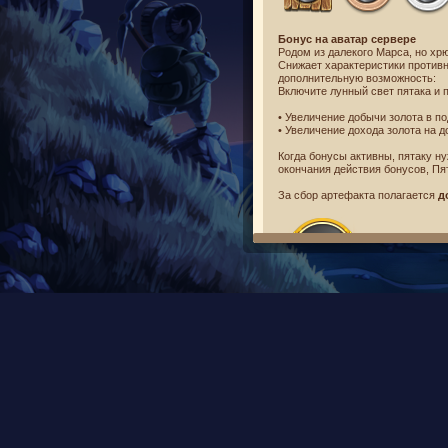
Бонус на аватар сервере
Родом из далекого Марса, но хр
Снижает характеристики противн
дополнительную возможность:
Включите лунный свет пятака и 
• Увеличение добычи золота в п
• Увеличение дохода золота на 
Когда бонусы активны, пятаку н
окончания действия бонусов, Пя
За сбор артефакта полагается
д
Желаем вам приятной игры!