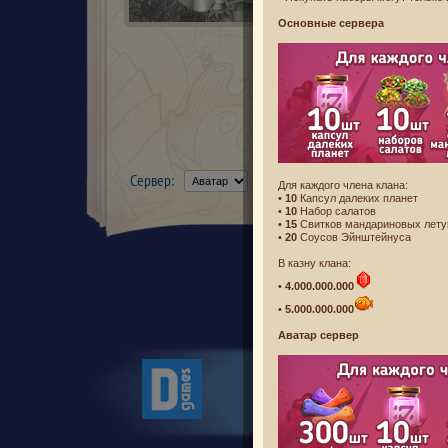
Основные сервера
Сервер:
Для каждого члена клана:
•
10
Капсул далеких планет
•
10
Набор салатов
•
15
Свитков мандариновых лету
•
20
Соусов Эйнштейнуса
В казну клана:
•
4.000.000.000
•
5.000.000.000
Аватар сервер
Новости
Лицензионное согл
Политика конфиденци
© Desti
Все 