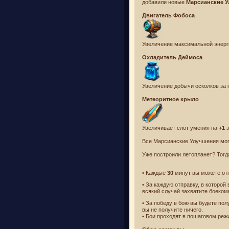
добавили новые
Марсианские 
Двигатель Фобоса
Увеличение максимальной энерг
Охладитель Деймоса
Увеличение добычи осколков за 
Метеоритное крыло
Увеличивает слот умения на
+1
з
Все Марсианские Улучшения мог
Уже построили летопланет? Тогд
• Каждые
30
минут вы можете отп
• За каждую отправку, в которой
всякий случай захватите боекомпл
• За победу в бою вы будете по
вы не получите ничего.
• Бои проходят в пошаговом реж