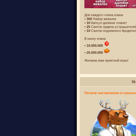
Для каждого члена клана
•
300
Набор жевалок
•
10
Капсул далеких планет
•
25
Свиток ордена устрашателе
•
10
Свиток подземного бродите
В казну клана
•
10.000.000
•
20.000.000
Желаем вам приятной игры!
18
Получи наставления от реаль