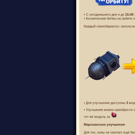
• С сегодняшнего дня и до
15:00 
• Космические битвы на орбите 
Каждый свинобарантус заполучил
• Для улучшения доступны
3
моду
• Улучшения можно приобрести 
тот же модуль за
.
Марсианские улучшения
Для тех, кому не хватает ещё б