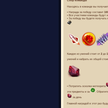
Сбор команды
Находясь в команде вы получае
• Награда за победу составит
10
• Все участники команды будут 
• За победу вы будете получать 
Каждое из умений стоит от
2
до
1
умений и набрать их общей сто
• Потратить осколки метеорита
эти предметы и за
. Обратит
за день
Главной наградой в этот раз буд