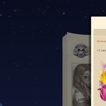
Больша
С
• С се