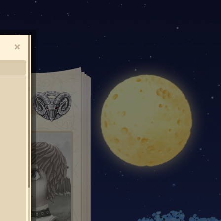
О
УСЫ