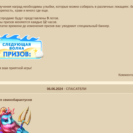
лучения наград необходимы улыбки, которые можно собирать в различных локациях: б
крепость, храм и много где еще.
Имя! Мне
аспродаже будут представлены
9
лотов.
ры призов меняются каждые
12
часов.
статке времени до изменения призов вас уведомит специальный баннер.
 вам приятной игры!
Коммент
06.06.2024
- СПАСАТЕЛИ
те свинобарантусов
Новости
Лицензионное соглашение
Правила игры
Договор‑оферта
Политика конфиденциальности
Форум
Поддержка
© Destiny.Games 2008-2026 г.
Все права защищены.