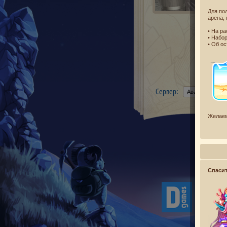
Для по
арена, 
• На р
• Набо
• Об о
Сервер:
Желаем
Спаси