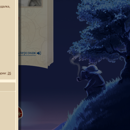
одалка,
 нужно имя!
Уже есть персонаж
арии:
26