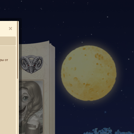
О
ры от
УСЫ