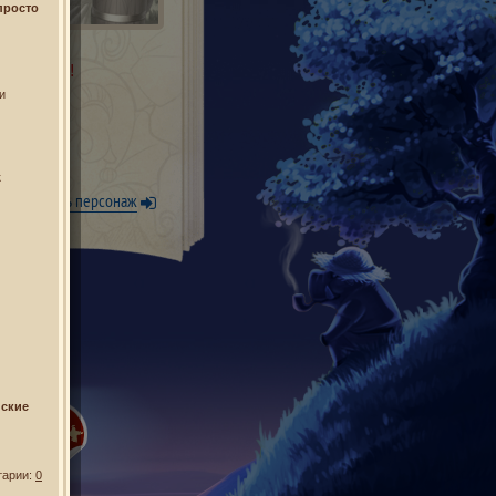
просто
 нужно имя!
и
к
Уже есть персонаж
ские
тарии:
0