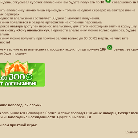
ый день, откусывая кусочек апельсинки, вы будете получать по
10
совершенно
за 
чить апельсинку можно лишь единожды и только на одном сервере: на аватаре или на
ых серверах.
 годности апельсинки составляет 30 дней с момента получения.
Имя! Мне
ьсинка появляется в разделе артефактов на странице персонажа.
игроков аватара доступен перенос апельсинки, для этого необходимо зайти в кормушку 
 на кнопку
«Хочу апельсинку»
. Перенести апельсинку можно только один раз, будьте
ельны!
ьсинку можно получить при покупке зелени только до
00:00 01 марта
, не упустите
ность!
же у вас уже есть апельсинка с прошлых акций, то при покупке
189
сейчас, её сро
ия будет продлен.
ание новогодней елочки
а
заканчивается Новогодняя Ёлочка, а также пропадут
Снежные наборы
,
Рождествен
Новости
Лицензионное соглашение
Правила игры
Договор‑оферта
ки
и
Новогодние неожиданности.
Будьте внимательны!
Политика конфиденциальности
Форум
Поддержка
 вам приятной игры!
© Destiny.Games 2008-2026 г.
Все права защищены.
Коммен