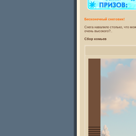
Бесконечный снеговик!
Снега навалило столько, что мож
очень высокого?..
Сбор комьев