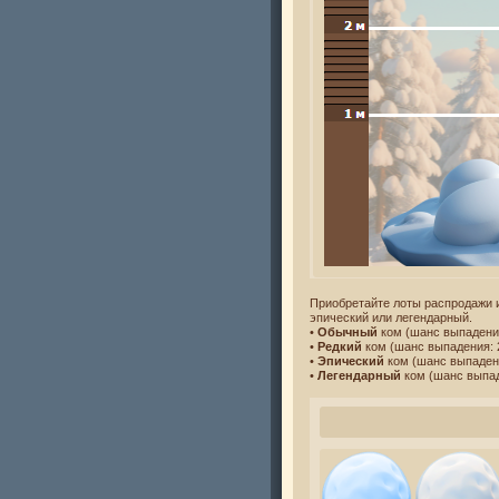
Приобретайте лоты распродажи 
эпический или легендарный.
•
Обычный
ком (шанс выпаден
•
Редкий
ком (шанс выпадения:
•
Эпический
ком (шанс выпаде
•
Легендарный
ком (шанс выпа