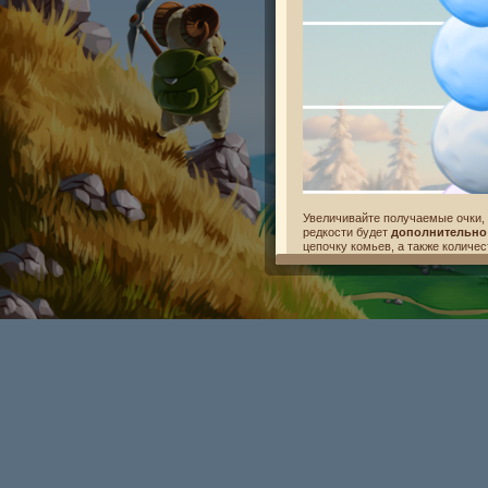
Увеличивайте получаемые очки, 
редкости будет
дополнительно
цепочку комьев, а также количе
следующий ком!
• Цепочка из
редких
комьев — п
• Цепочка из
эпических
комьев 
• Цепочка из
легендарных
комь
Цепочка прерывается, когда сл
Нельзя собрать цепочку из обыч
Высота снеговика