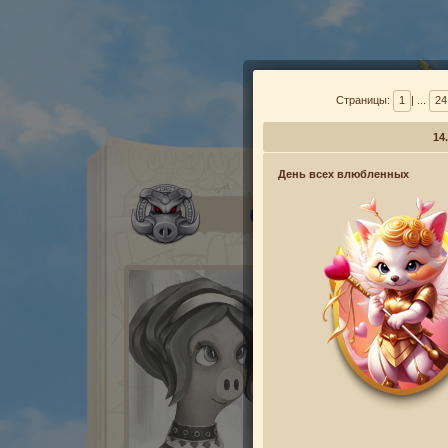
Страницы:
1
| ...
24
14
День всех влюбленных
СВИНТУСЫ