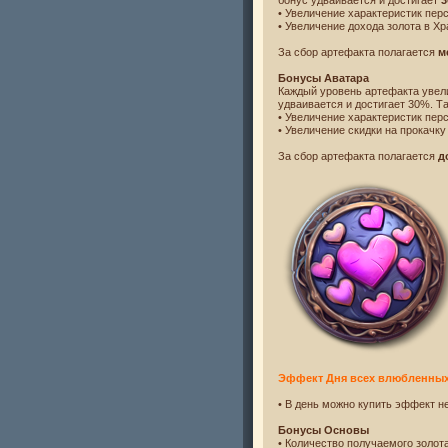
бонус удваивается и достигает
• Увеличение характеристик пер
• Увеличение дохода золота в 
За сбор артефакта полагается
м
Бонусы Аватара
Каждый уровень артефакта увел
удваивается и достигает 30%. Т
• Увеличение характеристик пер
• Увеличение скидки на прокачк
За сбор артефакта полагается
д
Эффект Дня всех влюбленны
• В день можно купить эффект н
Бонусы Основы
• Количество получаемого золот