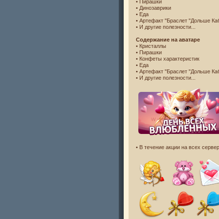
• Пирашки
• Динозаврики
• Еда
• Артефакт "Браслет "Дольше Ка
• И другие полезности...
Содержание на аватаре
• Кристаллы
• Пирашки
• Конфеты характеристик
• Еда
• Артефакт "Браслет "Дольше Ка
• И другие полезности...
• В течение акции на всех серв