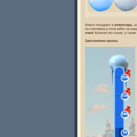
Комья попадают в
инвентарь
, 
на снеговика и получайте за ка
очки
! Количество очков, а такж
Заполнение шкалы