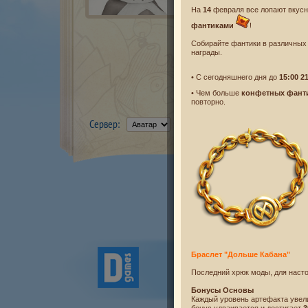
На
14
февраля все лопают вкусн
фантиками
!
Собирайте фантики в различных 
награды.
• С сегодняшнего дня до
15:00 2
• Чем больше
конфетных фант
повторно.
Сервер:
Браслет "Дольше Кабана"
Новости
Лицензионное согл
Политика конфиденци
Последний хрюк моды, для насто
© Desti
Бонусы Основы
Все 
Каждый уровень артефакта увел