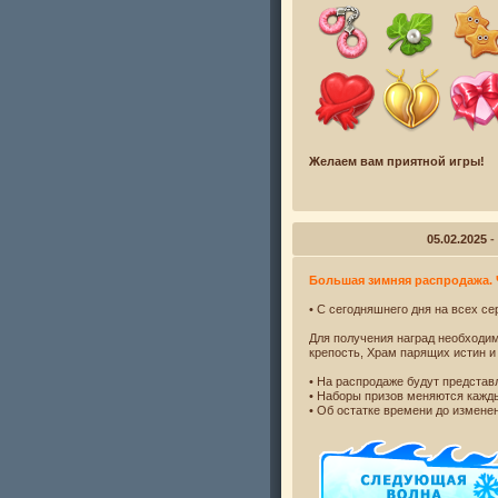
Желаем вам приятной игры!
05.02.2025
-
Большая зимняя распродажа. 
• С сегодняшнего дня на всех с
Для получения наград необходим
крепость, Храм парящих истин и 
• На распродаже будут предста
• Наборы призов меняются каж
• Об остатке времени до измене