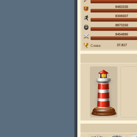
8483335
8306507
8873150
8454890
37.817
Слава: