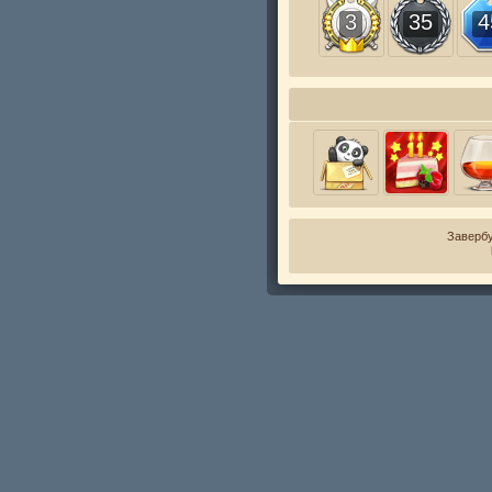
3
35
4
Завербу