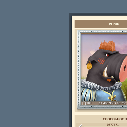
ИГРОК
100
14.490.355 / 16.760
СПОСОБНОСТ
9577671