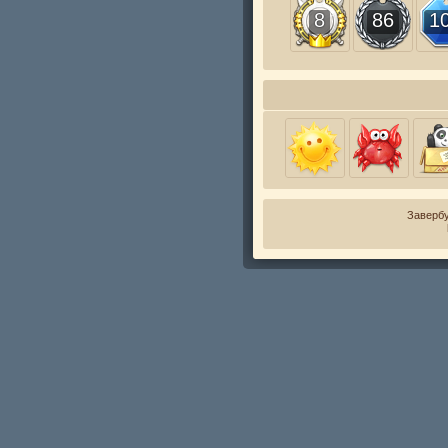
8
86
1
Завербу