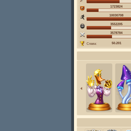
1723824
10030708
3552205
3578784
50.201
Слава: