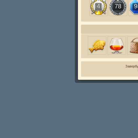
4
78
9
Завербу