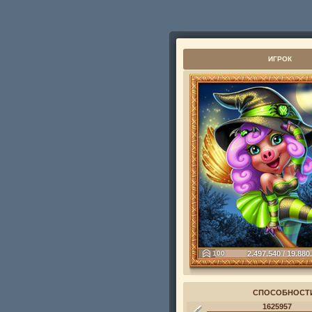
ИГРОК
100
2.497.540 / 19.880
СПОСОБНОСТ
1625957