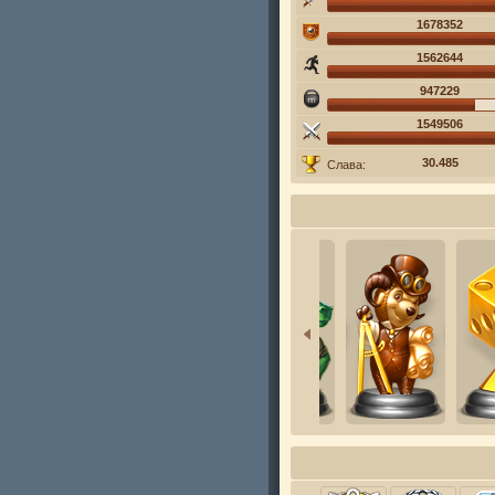
1678352
1562644
947229
1549506
30.485
Слава: