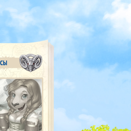
О
УСЫ