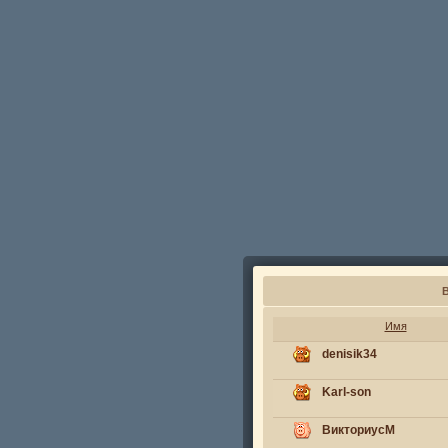
Имя
denisik34
Karl-son
ВикториусМ