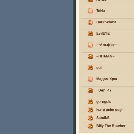
TeNa
DarkSolana
EvilEYE
~*Альфик*~
=HITMAN=
gull
Мадам Хрю
_Den_47_
gorngolc
Ivare enim euge
SantikS
Billy The Butcher