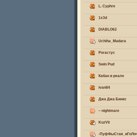
L. Cyphre
1x3d
DIABLO62
Uchiha_Madara
Рогастус
Swin Pud
Кабан в реале
ivan84
Джа Джа Бинкс
~ nightmare
KuzVit
-ПуфФыСтая_иГоЛоч