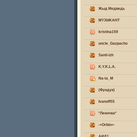
Жыд Медведь
MY3blKAHT
kristina159
uncle_Gazpacho
Santi-izh
K.Y.K.L.A.
Na-ta_M
(Фундук)
Ivanoff55
*Леночка*
-=Orbin=-
АИД1